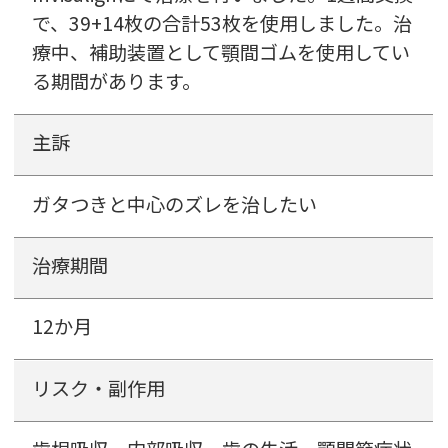
で、39+14枚の合計53枚を使用しました。治
ト装置にて歯列の整直を行ったのち、外科的
を用いてⅡ期治療を行いました。
療中、補助装置として顎間ゴムを使用してい
矯正手術を併用し治療を行いました。
る期間があります。
主訴
主訴
主訴
出っ歯・隙間が空いていることが気になる
受け口を治したい
ガタつきと中心のズレを治したい
治療期間
治療期間
治療期間
5年8ヶ月
27ヶ月
12か月
リスク・副作用
リスク・副作用
リスク・副作用
歯根吸収、内部吸収、歯の失活、顎関節症状
歯根吸収、内部吸収、歯の失活、顎関節症状
の悪化、骨性癒着、歯肉退縮、ブラックトラ