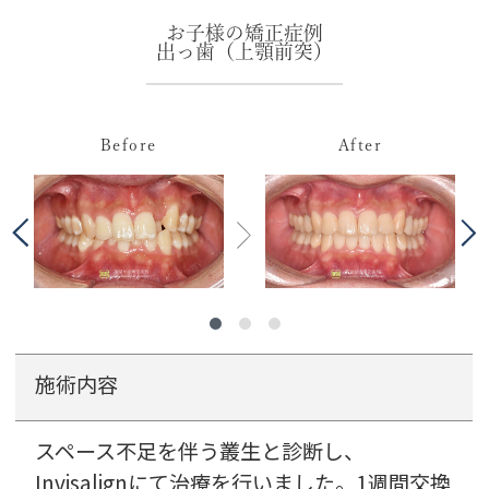
お子様の矯正症例
出っ歯（上顎前突）
Before
Before
Before
After
After
After
施術内容
施術内容
施術内容
スペース不足を伴う叢生と診断し、
叢生を伴う下顎前突と診断し、クワドヘリク
バイオネーターとヘッドギアを併用しⅠ期治
Invisalignにて治療を行いました。1週間交換
ス装置により側方拡大を行いマルチブラケッ
療を行い、非抜歯にてマルチブラケット装置