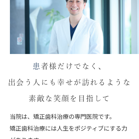
す。
2026.04.03
春季休診のお知らせ。
2026/4/27(月)～2026/4/30(木)
2026/5/4(月)～2026/5/7(木)の期間、休診
患
者様だけでなく、
とさせて頂きます。
装置のトラブル等ございましたら当院公式
出会う人にも幸せが訪れるような
LINEよりご連絡ください。
素敵な笑顔を目指して
2026.02.27
当院は、矯正歯科治療の専門医院です。
3月の休診のお知らせ。
矯正歯科治療には人生をポジティブにする力
20(金)を休診とさせて頂きます。