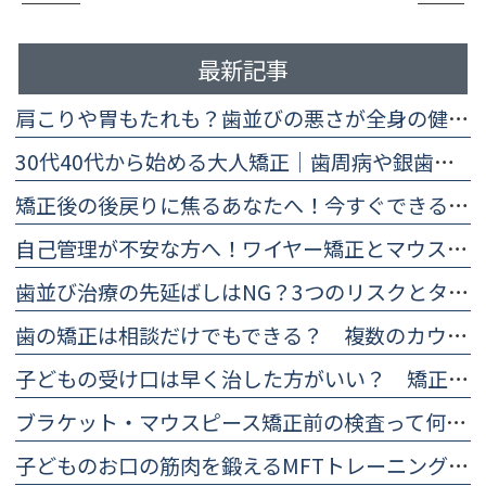
最新記事
肩こりや胃もたれも？歯並びの悪さが全身の健康に及ぼす5つの影響
30代40代から始める大人矯正｜歯周病や銀歯があっても大丈夫？
矯正後の後戻りに焦るあなたへ！今すぐできる予防法と再治療の目安
自己管理が不安な方へ！ワイヤー矯正とマウスピース矯正の違い比較
歯並び治療の先延ばしはNG？3つのリスクとタイミングを医師が解説
歯の矯正は相談だけでもできる？ 複数のカウンセリングを受けるメリットとは
子どもの受け口は早く治した方がいい？ 矯正した方がいいと言われる理由
ブラケット・マウスピース矯正前の検査って何をする？ 治療計画に欠かせない精密検査について
子どものお口の筋肉を鍛えるMFTトレーニング（口腔筋機能療法）のやり方