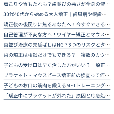
肩こりや胃もたれも？歯並びの悪さが全身の健康に及ぼす5つの影響
30代40代から始める大人矯正｜歯周病や銀歯があっても大丈夫？
矯正後の後戻りに焦るあなたへ！今すぐできる予防法と再治療の目安
自己管理が不安な方へ！ワイヤー矯正とマウスピース矯正の違い比較
歯並び治療の先延ばしはNG？3つのリスクとタイミングを医師が解説
歯の矯正は相談だけでもできる？ 複数のカウンセリングを受けるメリットとは
子どもの受け口は早く治した方がいい？ 矯正した方がいいと言われる理由
ブラケット・マウスピース矯正前の検査って何をする？ 治療計画に欠かせない精密検査について
子どものお口の筋肉を鍛えるMFTトレーニング（口腔筋機能療法）のやり方
「矯正中にブラケットが外れた」原因と応急処置・歯科医院に行くまでの対処法