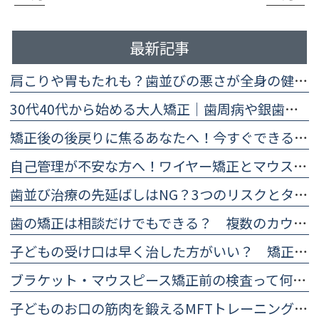
最新記事
肩こりや胃もたれも？歯並びの悪さが全身の健康に及ぼす5つの影響
30代40代から始める大人矯正｜歯周病や銀歯があっても大丈夫？
矯正後の後戻りに焦るあなたへ！今すぐできる予防法と再治療の目安
自己管理が不安な方へ！ワイヤー矯正とマウスピース矯正の違い比較
歯並び治療の先延ばしはNG？3つのリスクとタイミングを医師が解説
歯の矯正は相談だけでもできる？ 複数のカウンセリングを受けるメリットとは
子どもの受け口は早く治した方がいい？ 矯正した方がいいと言われる理由
ブラケット・マウスピース矯正前の検査って何をする？ 治療計画に欠かせない精密検査について
子どものお口の筋肉を鍛えるMFTトレーニング（口腔筋機能療法）のやり方