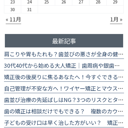
23
24
25
26
27
28
29
30
31
« 11月
1月 »
最新記事
肩こりや胃もたれも？歯並びの悪さが全身の健康に及ぼす5つの影響
30代40代から始める大人矯正｜歯周病や銀歯があっても大丈夫？
矯正後の後戻りに焦るあなたへ！今すぐできる予防法と再治療の目安
自己管理が不安な方へ！ワイヤー矯正とマウスピース矯正の違い比較
歯並び治療の先延ばしはNG？3つのリスクとタイミングを医師が解説
歯の矯正は相談だけでもできる？ 複数のカウンセリングを受けるメリットとは
子どもの受け口は早く治した方がいい？ 矯正した方がいいと言われる理由